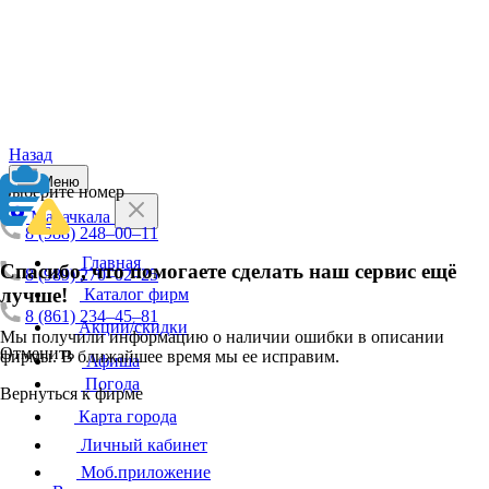
Назад
Меню
Выберите номер
Махачкала
8 (988) 248–00–11
Главная
Спасибо, что помогаете сделать наш сервис ещё
8 (989) 270–02–25
лучше!
Каталог фирм
8 (861) 234–45–81
Акции/скидки
Мы получили информацию о наличии ошибки в описании
Отменить
фирмы. В ближайшее время мы ее исправим.
Афиша
Погода
Вернуться к фирме
Карта города
Личный кабинет
Моб.приложение