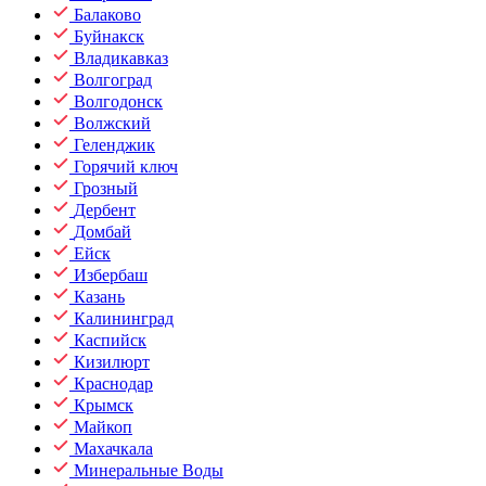
Балаково
Буйнакск
Владикавказ
Волгоград
Волгодонск
Волжский
Геленджик
Горячий ключ
Грозный
Дербент
Домбай
Ейск
Избербаш
Казань
Калининград
Каспийск
Кизилюрт
Краснодар
Крымск
Майкоп
Махачкала
Минеральные Воды