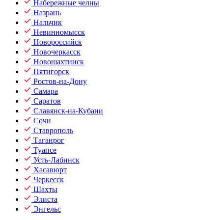
Набережные челны
Назрань
Нальчик
Невинномысск
Новороссийск
Новочеркасск
Новошахтинск
Пятигорск
Ростов-на-Дону
Самара
Саратов
Славянск-на-Кубани
Сочи
Ставрополь
Таганрог
Туапсе
Усть-Лабинск
Хасавюрт
Черкесск
Шахты
Элиста
Энгельс