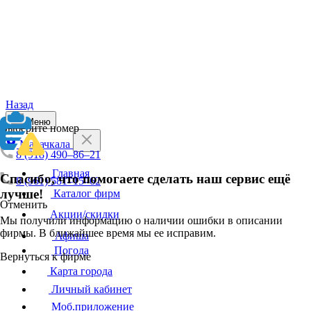
Назад
Меню
Выберите номер
Махачкала
8 (918) 490–86–21
Главная
Спасибо, что помогаете сделать наш сервис ещё
8 (961) 581–15–62
лучше!
Каталог фирм
Отменить
Акции/скидки
Мы получили информацию о наличии ошибки в описании
фирмы. В ближайшее время мы ее исправим.
Афиша
Погода
Вернуться к фирме
Карта города
Личный кабинет
Моб.приложение