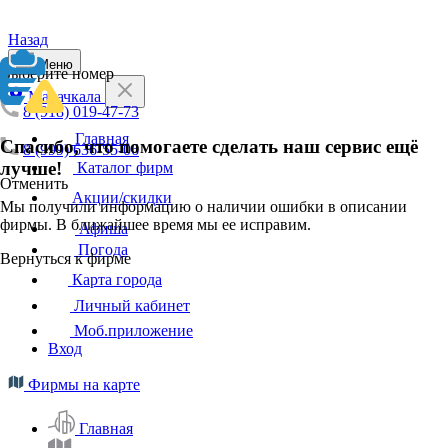
Назад
Меню
Выберите номер
Махачкала
8 (918) 019-47-73
Главная
Спасибо, что помогаете сделать наш сервис ещё
8 (999) 636-55-06
лучше!
Каталог фирм
Отменить
Акции/скидки
Мы получили информацию о наличии ошибки в описании
фирмы. В ближайшее время мы ее исправим.
Афиша
Погода
Вернуться к фирме
Карта города
Личный кабинет
Моб.приложение
Вход
Фирмы на карте
Главная