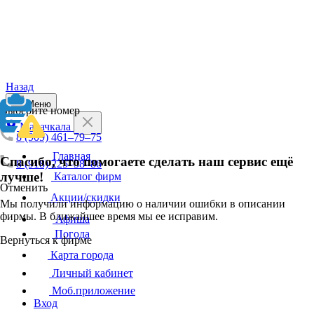
Назад
Меню
Выберите номер
Махачкала
8 (909) 461–79–75
Главная
Спасибо, что помогаете сделать наш сервис ещё
8 (918) 225–58–86
лучше!
Каталог фирм
Отменить
Акции/скидки
Мы получили информацию о наличии ошибки в описании
фирмы. В ближайшее время мы ее исправим.
Афиша
Погода
Вернуться к фирме
Карта города
Личный кабинет
Моб.приложение
Вход