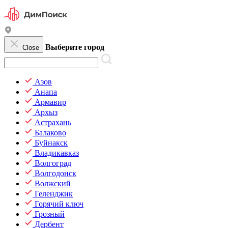
Выберите город
Close
Азов
Анапа
Армавир
Архыз
Астрахань
Балаково
Буйнакск
Владикавказ
Волгоград
Волгодонск
Волжский
Геленджик
Горячий ключ
Грозный
Дербент