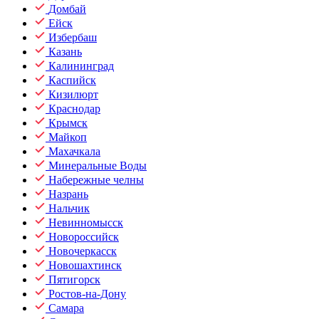
Домбай
Ейск
Избербаш
Казань
Калининград
Каспийск
Кизилюрт
Краснодар
Крымск
Майкоп
Махачкала
Минеральные Воды
Набережные челны
Назрань
Нальчик
Невинномысск
Новороссийск
Новочеркасск
Новошахтинск
Пятигорск
Ростов-на-Дону
Самара