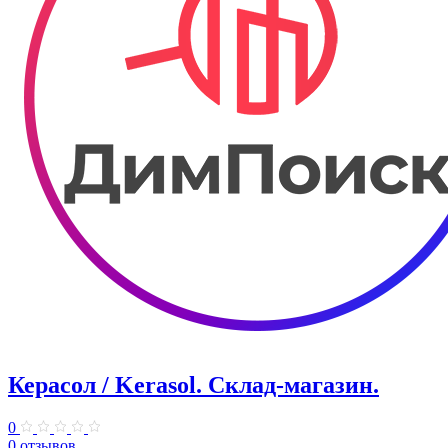
Керасол / Kerasol. ​Склад-магазин.
0
0 отзывов