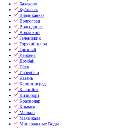
Балаково
Буйнакск
Владикавказ
Волгоград
Волгодонск
Волжский
Геленджик
Горячий ключ
Грозный
Дербент
Домбай
Ейск
Избербаш
Казань
Калининград
Каспийск
Кизилюрт
Краснодар
Крымск
Майкоп
Махачкала
Минеральные Воды