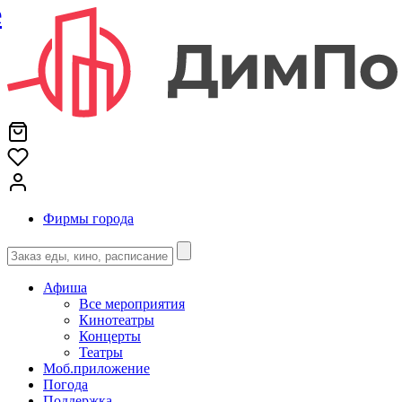
е
Фирмы города
Афиша
Все мероприятия
Кинотеатры
Концерты
Театры
Моб.приложение
Погода
Поддержка