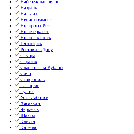
Набережные челны
Назрань
Нальчик
Невинномысск
Новороссийск
Новочеркасск
Новошахтинск
Пятигорск
Ростов-на-Дону
Самара
Саратов
Славянск-на-Кубани
Сочи
Ставрополь
Таганрог
Туапсе
Усть-Лабинск
Хасавюрт
Черкесск
Шахты
Элиста
Энгельс