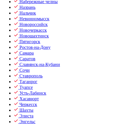
Набережные челны
Назрань
Нальчик
Невинномысск
Новороссийск
Новочеркасск
Новошахтинск
Пятигорск
Ростов-на-Дону
Самара
Саратов
Славянск-на-Кубани
Сочи
Ставрополь
Таганрог
Туапсе
Усть-Лабинск
Хасавюрт
Черкесск
Шахты
Элиста
Энгельс