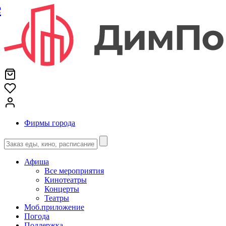
е
Фирмы города
Афиша
Все мероприятия
Кинотеатры
Концерты
Театры
Моб.приложение
Погода
Поддержка