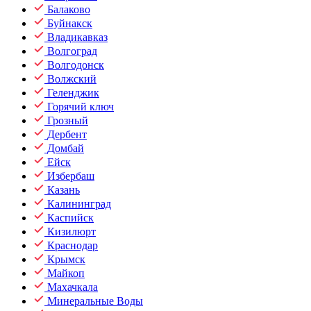
Балаково
Буйнакск
Владикавказ
Волгоград
Волгодонск
Волжский
Геленджик
Горячий ключ
Грозный
Дербент
Домбай
Ейск
Избербаш
Казань
Калининград
Каспийск
Кизилюрт
Краснодар
Крымск
Майкоп
Махачкала
Минеральные Воды