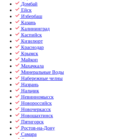
Домбай
Ейск
Избербаш
Казань
Калининград
Каспийск
Кизилюрт
Краснодар
Крымск
Майкоп
Махачкала
Минеральные Воды
Набережные челны
Назрань
Нальчик
Невинномысск
Новороссийск
Новочеркасск
Новошахтинск
Пятигорск
Ростов-на-Дону
Самара