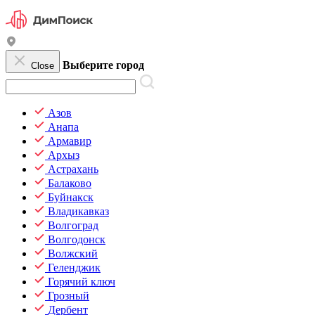
Выберите город
Close
Азов
Анапа
Армавир
Архыз
Астрахань
Балаково
Буйнакск
Владикавказ
Волгоград
Волгодонск
Волжский
Геленджик
Горячий ключ
Грозный
Дербент