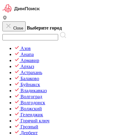
Выберите город
Close
Азов
Анапа
Армавир
Архыз
Астрахань
Балаково
Буйнакск
Владикавказ
Волгоград
Волгодонск
Волжский
Геленджик
Горячий ключ
Грозный
Дербент