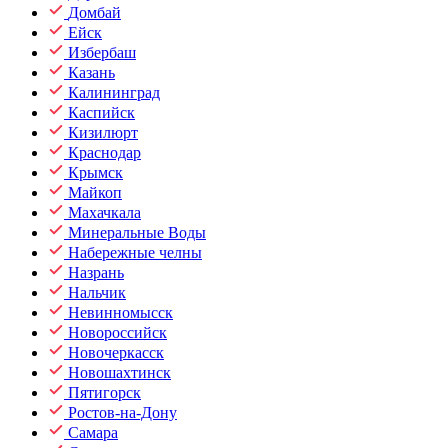
Домбай
Ейск
Избербаш
Казань
Калининград
Каспийск
Кизилюрт
Краснодар
Крымск
Майкоп
Махачкала
Минеральные Воды
Набережные челны
Назрань
Нальчик
Невинномысск
Новороссийск
Новочеркасск
Новошахтинск
Пятигорск
Ростов-на-Дону
Самара