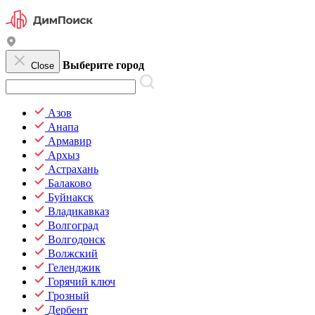
Выберите город
Close
Азов
Анапа
Армавир
Архыз
Астрахань
Балаково
Буйнакск
Владикавказ
Волгоград
Волгодонск
Волжский
Геленджик
Горячий ключ
Грозный
Дербент