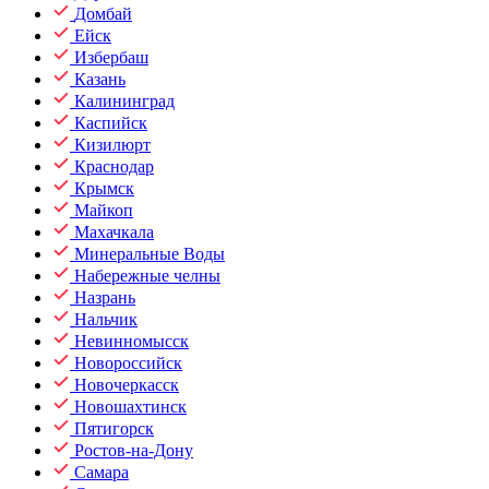
Домбай
Ейск
Избербаш
Казань
Калининград
Каспийск
Кизилюрт
Краснодар
Крымск
Майкоп
Махачкала
Минеральные Воды
Набережные челны
Назрань
Нальчик
Невинномысск
Новороссийск
Новочеркасск
Новошахтинск
Пятигорск
Ростов-на-Дону
Самара