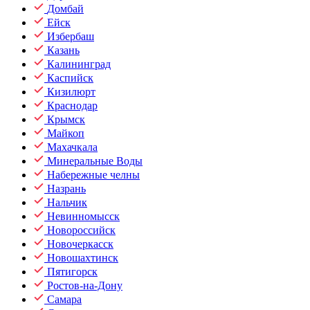
Домбай
Ейск
Избербаш
Казань
Калининград
Каспийск
Кизилюрт
Краснодар
Крымск
Майкоп
Махачкала
Минеральные Воды
Набережные челны
Назрань
Нальчик
Невинномысск
Новороссийск
Новочеркасск
Новошахтинск
Пятигорск
Ростов-на-Дону
Самара