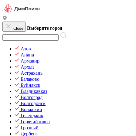
Выберите город
Close
Азов
Анапа
Армавир
Архыз
Астрахань
Балаково
Буйнакск
Владикавказ
Волгоград
Волгодонск
Волжский
Геленджик
Горячий ключ
Грозный
Дербент