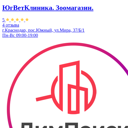
ЮгВетКлиника. Зоомагазин.
5
4 отзыва
г.Краснодар, пос.Южный, ул.Мира, 37/Б/1
Пн-Вс 09:00-19:00