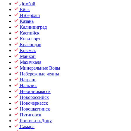
Домбай
Ейск
Избербаш
Казань
Калининград
Каспийск
Кизилюрт
Краснодар
Крымск
Майкоп
Махачкала
Минеральные Воды
Набережные челны
Назрань
Нальчик
Невинномысск
Новороссийск
Новочеркасск
Новошахтинск
Пятигорск
Ростов-на-Дону
Самара