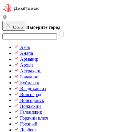
Выберите город
Close
Азов
Анапа
Армавир
Архыз
Астрахань
Балаково
Буйнакск
Владикавказ
Волгоград
Волгодонск
Волжский
Геленджик
Горячий ключ
Грозный
Дербент