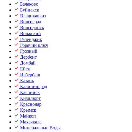
Балаково
Буйнакск
Владикавказ
Волгоград
Волгодонск
Волжский
Геленджик
Горячий ключ
Грозный
Дербент
Домбай
Ейск
Избербаш
Казань
Калининград
Каспийск
Кизилюрт
Краснодар
Крымск
Майкоп
Махачкала
Минеральные Воды