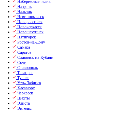
Набережные челны
Назрань
Нальчик
Невинномысск
Новороссийск
Новочеркасск
Новошахтинск
Пятигорск
Ростов-на-Дону
Самара
Саратов
Славянск-на-Кубани
Сочи
Ставрополь
Таганрог
Туапсе
Усть-Лабинск
Хасавюрт
Черкесск
Шахты
Элиста
Энгельс