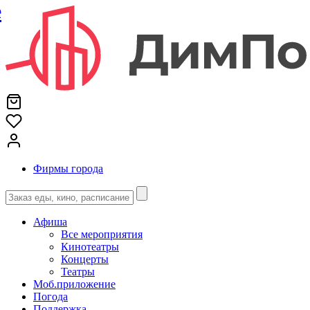
е
Фирмы города
Афиша
Все мероприятия
Кинотеатры
Концерты
Театры
Моб.приложение
Погода
Поддержка