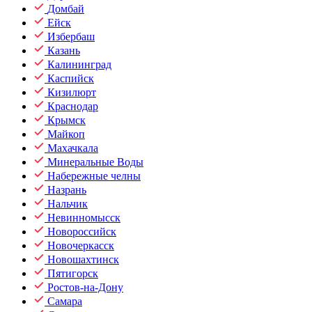
Домбай
Ейск
Избербаш
Казань
Калининград
Каспийск
Кизилюрт
Краснодар
Крымск
Майкоп
Махачкала
Минеральные Воды
Набережные челны
Назрань
Нальчик
Невинномысск
Новороссийск
Новочеркасск
Новошахтинск
Пятигорск
Ростов-на-Дону
Самара