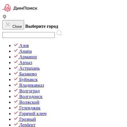
Выберите город
Close
Азов
Анапа
Армавир
Архыз
Астрахань
Балаково
Буйнакск
Владикавказ
Волгоград
Волгодонск
Волжский
Геленджик
Горячий ключ
Грозный
Дербент