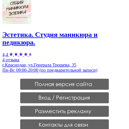
Эстетика. Студия маникюра и
педикюра.
4,4
4 отзыва
г.Краснодар, ул.Генерала Трошева, 35
Пн-Вс 09:00-20:00 (по предварительной записи)