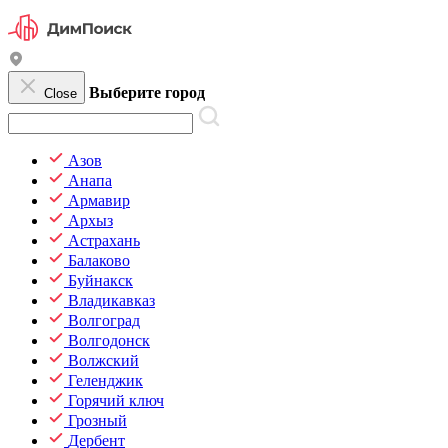
Выберите город
Close
Азов
Анапа
Армавир
Архыз
Астрахань
Балаково
Буйнакск
Владикавказ
Волгоград
Волгодонск
Волжский
Геленджик
Горячий ключ
Грозный
Дербент