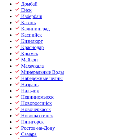
Домбай
Ейск
Избербаш
Казань
Калининград
Каспийск
Кизилюрт
Краснодар
Крымск
Майкоп
Махачкала
Минеральные Воды
Набережные челны
Назрань
Нальчик
Невинномысск
Новороссийск
Новочеркасск
Новошахтинск
Пятигорск
Ростов-на-Дону
Самара