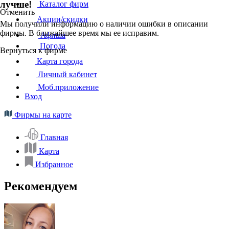
лучше!
Каталог фирм
Отменить
Акции/скидки
Мы получили информацию о наличии ошибки в описании
фирмы. В ближайшее время мы ее исправим.
Афиша
Погода
Вернуться к фирме
Карта города
Личный кабинет
Моб.приложение
Вход
Фирмы на карте
Главная
Карта
Избранное
Рекомендуем