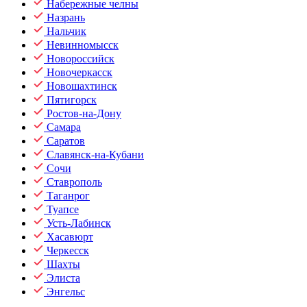
Набережные челны
Назрань
Нальчик
Невинномысск
Новороссийск
Новочеркасск
Новошахтинск
Пятигорск
Ростов-на-Дону
Самара
Саратов
Славянск-на-Кубани
Сочи
Ставрополь
Таганрог
Туапсе
Усть-Лабинск
Хасавюрт
Черкесск
Шахты
Элиста
Энгельс