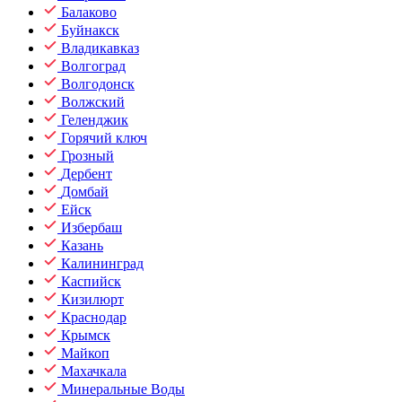
Балаково
Буйнакск
Владикавказ
Волгоград
Волгодонск
Волжский
Геленджик
Горячий ключ
Грозный
Дербент
Домбай
Ейск
Избербаш
Казань
Калининград
Каспийск
Кизилюрт
Краснодар
Крымск
Майкоп
Махачкала
Минеральные Воды