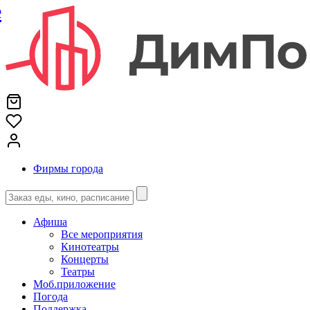
е
Фирмы города
Афиша
Все мероприятия
Кинотеатры
Концерты
Театры
Моб.приложение
Погода
Поддержка