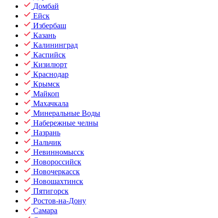
Домбай
Ейск
Избербаш
Казань
Калининград
Каспийск
Кизилюрт
Краснодар
Крымск
Майкоп
Махачкала
Минеральные Воды
Набережные челны
Назрань
Нальчик
Невинномысск
Новороссийск
Новочеркасск
Новошахтинск
Пятигорск
Ростов-на-Дону
Самара