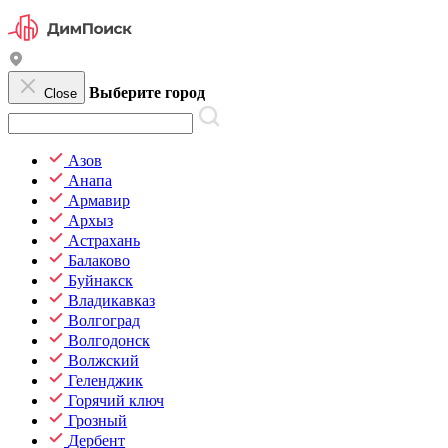
Выберите город
Close
Азов
Анапа
Армавир
Архыз
Астрахань
Балаково
Буйнакск
Владикавказ
Волгоград
Волгодонск
Волжский
Геленджик
Горячий ключ
Грозный
Дербент