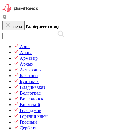
Выберите город
Close
Азов
Анапа
Армавир
Архыз
Астрахань
Балаково
Буйнакск
Владикавказ
Волгоград
Волгодонск
Волжский
Геленджик
Горячий ключ
Грозный
Дербент