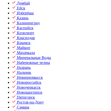
Домбай
Ейск
Избербаш
Казань
Калининград
Каспийск
Кизилюрт
Краснодар
Крымск
Майкоп
Махачкала
Минеральные Воды
Набережные челны
Назрань
Нальчик
Невинномысск
Новороссийск
Новочеркасск
Новошахтинск
Пятигорск
Ростов-на-Дону
Самара