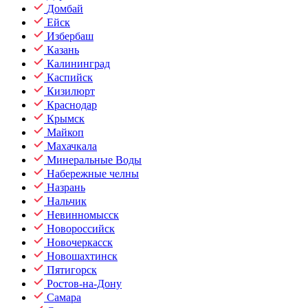
Домбай
Ейск
Избербаш
Казань
Калининград
Каспийск
Кизилюрт
Краснодар
Крымск
Майкоп
Махачкала
Минеральные Воды
Набережные челны
Назрань
Нальчик
Невинномысск
Новороссийск
Новочеркасск
Новошахтинск
Пятигорск
Ростов-на-Дону
Самара