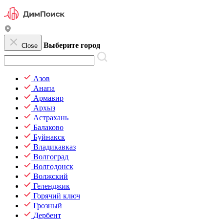
Выберите город
Close
Азов
Анапа
Армавир
Архыз
Астрахань
Балаково
Буйнакск
Владикавказ
Волгоград
Волгодонск
Волжский
Геленджик
Горячий ключ
Грозный
Дербент