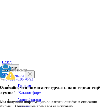
Назад
Меню
Выберите номер
Махачкала
8 (929) 830-70-93
Главная
Спасибо, что помогаете сделать наш сервис ещё
Отменить
лучше!
Каталог фирм
Акции/скидки
Мы получили информацию о наличии ошибки в описании
фирмы. В ближайшее время мы ее исправим.