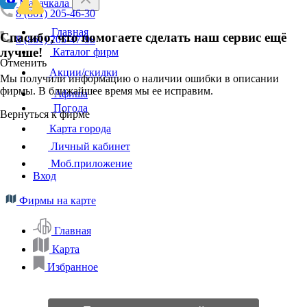
Махачкала
8 (861) 205-46-30
Главная
Спасибо, что помогаете сделать наш сервис ещё
8 (861) 205-47-98
лучше!
Каталог фирм
Отменить
Акции/скидки
Мы получили информацию о наличии ошибки в описании
фирмы. В ближайшее время мы ее исправим.
Афиша
Погода
Вернуться к фирме
Карта города
Личный кабинет
Моб.приложение
Вход
Фирмы на карте
Главная
Карта
Избранное