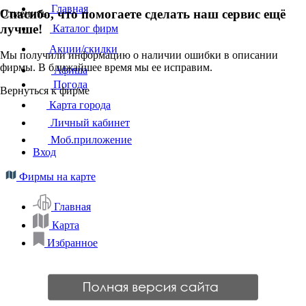
Главная
Спасибо, что помогаете сделать наш сервис ещё
Отменить
лучше!
Каталог фирм
Акции/скидки
Мы получили информацию о наличии ошибки в описании
фирмы. В ближайшее время мы ее исправим.
Афиша
Погода
Вернуться к фирме
Карта города
Личный кабинет
Моб.приложение
Вход
Фирмы на карте
Главная
Карта
Избранное