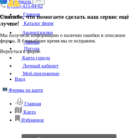
Махачкала
8 (918) 433-84-62
Главная
Спасибо, что помогаете сделать наш сервис ещё
Отменить
лучше!
Каталог фирм
Акции/скидки
Мы получили информацию о наличии ошибки в описании
фирмы. В ближайшее время мы ее исправим.
Афиша
Погода
Вернуться к фирме
Карта города
Личный кабинет
Моб.приложение
Вход
Фирмы на карте
Главная
Карта
Избранное