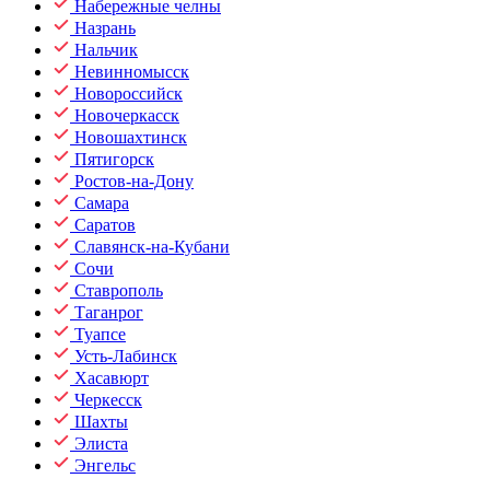
Набережные челны
Назрань
Нальчик
Невинномысск
Новороссийск
Новочеркасск
Новошахтинск
Пятигорск
Ростов-на-Дону
Самара
Саратов
Славянск-на-Кубани
Сочи
Ставрополь
Таганрог
Туапсе
Усть-Лабинск
Хасавюрт
Черкесск
Шахты
Элиста
Энгельс