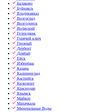
Балаково
Буйнакск
Владикавказ
Волгоград
Волгодонск
Волжский
Геленджик
Горячий ключ
Грозный
Дербент
Домбай
Ейск
Избербаш
Казань
Калининград
Каспийск
Кизилюрт
Краснодар
Крымск
Майкоп
Махачкала
Минеральные Воды