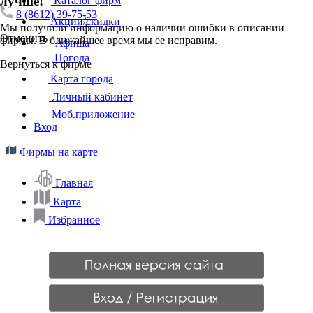
лучше!
Каталог фирм
8 (8612) 39-75-53
Акции/скидки
Мы получили информацию о наличии ошибки в описании
Отменить
фирмы. В ближайшее время мы ее исправим.
Афиша
Погода
Вернуться к фирме
Карта города
Личный кабинет
Моб.приложение
Вход
Фирмы на карте
Главная
Карта
Избранное