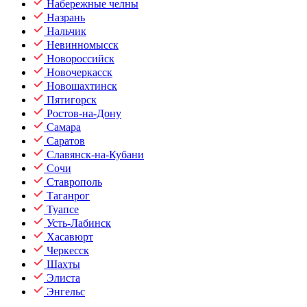
Набережные челны
Назрань
Нальчик
Невинномысск
Новороссийск
Новочеркасск
Новошахтинск
Пятигорск
Ростов-на-Дону
Самара
Саратов
Славянск-на-Кубани
Сочи
Ставрополь
Таганрог
Туапсе
Усть-Лабинск
Хасавюрт
Черкесск
Шахты
Элиста
Энгельс