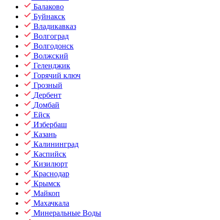
Балаково
Буйнакск
Владикавказ
Волгоград
Волгодонск
Волжский
Геленджик
Горячий ключ
Грозный
Дербент
Домбай
Ейск
Избербаш
Казань
Калининград
Каспийск
Кизилюрт
Краснодар
Крымск
Майкоп
Махачкала
Минеральные Воды