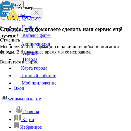
Меню
Выберите номер
Махачкала
8 (961) 527-93-99
Главная
Спасибо, что помогаете сделать наш сервис ещё
8 (918) 412-93-29
лучше!
Каталог фирм
Отменить
Акции/скидки
Мы получили информацию о наличии ошибки в описании
фирмы. В ближайшее время мы ее исправим.
Афиша
Погода
Вернуться к фирме
Карта города
Личный кабинет
Моб.приложение
Вход
Фирмы на карте
Главная
Карта
Избранное