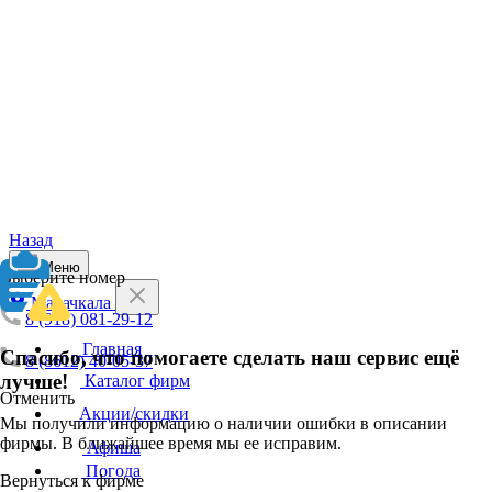
Назад
Меню
Выберите номер
Махачкала
8 (918) 081-29-12
Главная
Спасибо, что помогаете сделать наш сервис ещё
8 (8612) 40-05-37
лучше!
Каталог фирм
Отменить
Акции/скидки
Мы получили информацию о наличии ошибки в описании
фирмы. В ближайшее время мы ее исправим.
Афиша
Погода
Вернуться к фирме