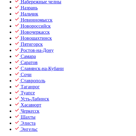
Набережные челны
Назрань
Нальчик
Невинномысск
Новороссийск
Новочеркасск
Новошахтинск
Пятигорск
Ростов-на-Дону
Самара
Саратов
Славянск-на-Кубани
Сочи
Ставрополь
Таганрог
Туапсе
Усть-Лабинск
Хасавюрт
Черкесск
Шахты
Элиста
Энгельс