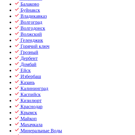
Балаково
Буйнакск
Владикавказ
Волгоград
Волгодонск
Волжский
Геленджик
Горячий ключ
Грозный
Дербент
Домбай
Ейск
Избербаш
Казань
Калининград
Каспийск
Кизилюрт
Краснодар
Крымск
Майкоп
Махачкала
Минеральные Воды