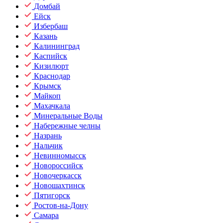
Домбай
Ейск
Избербаш
Казань
Калининград
Каспийск
Кизилюрт
Краснодар
Крымск
Майкоп
Махачкала
Минеральные Воды
Набережные челны
Назрань
Нальчик
Невинномысск
Новороссийск
Новочеркасск
Новошахтинск
Пятигорск
Ростов-на-Дону
Самара