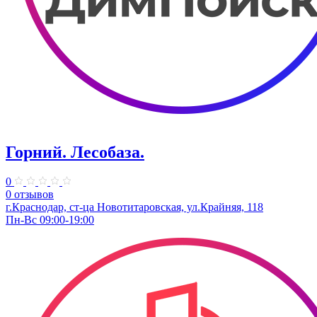
Горний. Лесобаза.
0
0 отзывов
г.Краснодар, ст-ца Новотитаровская, ул.Крайняя, 118
Пн-Вс 09:00-19:00