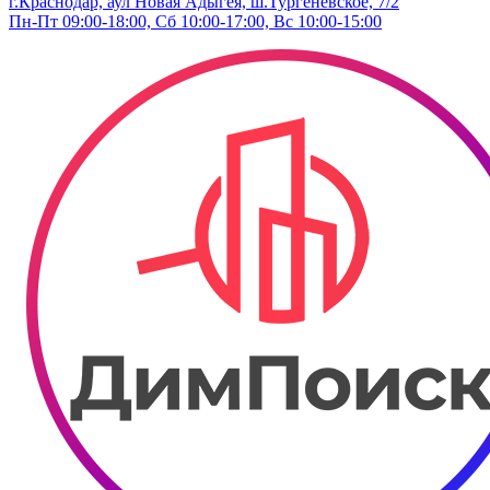
г.Краснодар, аул Новая Адыгея, ш.Тургеневское, 7/2
Пн-Пт 09:00-18:00, Сб 10:00-17:00, Вс 10:00-15:00