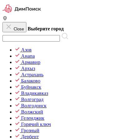
Выберите город
Close
Азов
Анапа
Армавир
Архыз
Астрахань
Балаково
Буйнакск
Владикавказ
Волгоград
Волгодонск
Волжский
Геленджик
Горячий ключ
Грозный
Дербент