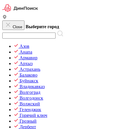
Выберите город
Close
Азов
Анапа
Армавир
Архыз
Астрахань
Балаково
Буйнакск
Владикавказ
Волгоград
Волгодонск
Волжский
Геленджик
Горячий ключ
Грозный
Дербент