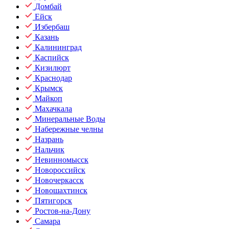
Домбай
Ейск
Избербаш
Казань
Калининград
Каспийск
Кизилюрт
Краснодар
Крымск
Майкоп
Махачкала
Минеральные Воды
Набережные челны
Назрань
Нальчик
Невинномысск
Новороссийск
Новочеркасск
Новошахтинск
Пятигорск
Ростов-на-Дону
Самара