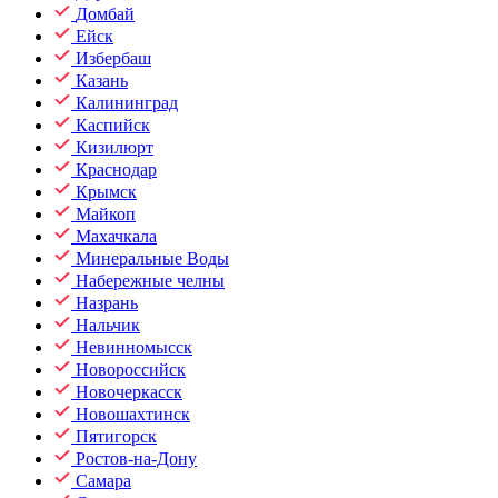
Домбай
Ейск
Избербаш
Казань
Калининград
Каспийск
Кизилюрт
Краснодар
Крымск
Майкоп
Махачкала
Минеральные Воды
Набережные челны
Назрань
Нальчик
Невинномысск
Новороссийск
Новочеркасск
Новошахтинск
Пятигорск
Ростов-на-Дону
Самара