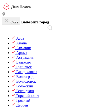
Выберите город
Close
Азов
Анапа
Армавир
Архыз
Астрахань
Балаково
Буйнакск
Владикавказ
Волгоград
Волгодонск
Волжский
Геленджик
Горячий ключ
Грозный
Дербент