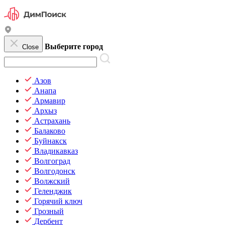
Выберите город
Close
Азов
Анапа
Армавир
Архыз
Астрахань
Балаково
Буйнакск
Владикавказ
Волгоград
Волгодонск
Волжский
Геленджик
Горячий ключ
Грозный
Дербент