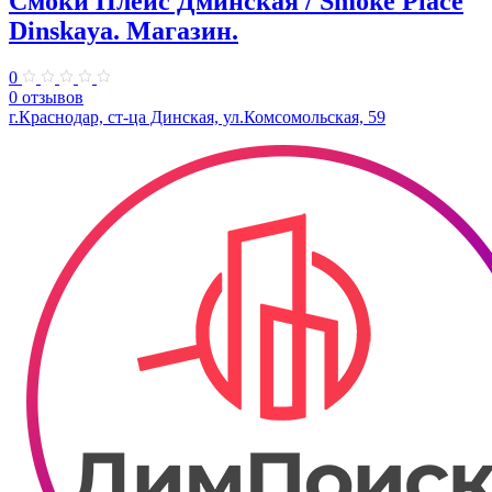
Смоки Плейс Дминская / Smoke Place
Dinskaya. Магазин.
0
0 отзывов
г.Краснодар, ст-ца Динская, ул.Комсомольская, 59