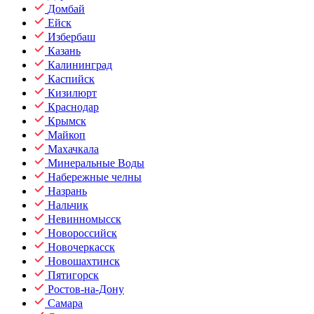
Домбай
Ейск
Избербаш
Казань
Калининград
Каспийск
Кизилюрт
Краснодар
Крымск
Майкоп
Махачкала
Минеральные Воды
Набережные челны
Назрань
Нальчик
Невинномысск
Новороссийск
Новочеркасск
Новошахтинск
Пятигорск
Ростов-на-Дону
Самара