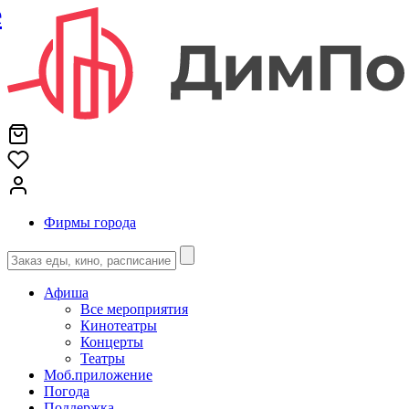
е
Фирмы города
Афиша
Все мероприятия
Кинотеатры
Концерты
Театры
Моб.приложение
Погода
Поддержка