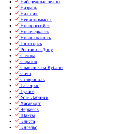
Набережные челны
Назрань
Нальчик
Невинномысск
Новороссийск
Новочеркасск
Новошахтинск
Пятигорск
Ростов-на-Дону
Самара
Саратов
Славянск-на-Кубани
Сочи
Ставрополь
Таганрог
Туапсе
Усть-Лабинск
Хасавюрт
Черкесск
Шахты
Элиста
Энгельс