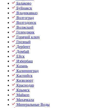
Балаково
Буйнакск
Владикавказ
Волгоград
Волгодонск
Волжский
Геленджик
Горячий ключ
Грозный
Дербент
Домбай
Ейск
Избербаш
Казань
Калининград
Каспийск
Кизилюрт
Краснодар
Крымск
Майкоп
Махачкала
Минеральные Воды