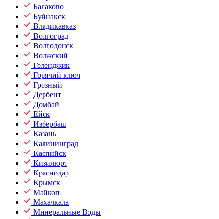
Балаково
Буйнакск
Владикавказ
Волгоград
Волгодонск
Волжский
Геленджик
Горячий ключ
Грозный
Дербент
Домбай
Ейск
Избербаш
Казань
Калининград
Каспийск
Кизилюрт
Краснодар
Крымск
Майкоп
Махачкала
Минеральные Воды