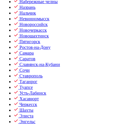
Набережные челны
Назрань
Нальчик
Невинномысск
Новороссийск
Новочеркасск
Новошахтинск
Пятигорск
Ростов-на-Дону
Самара
Саратов
Славянск-на-Кубани
Сочи
Ставрополь
Таганрог
Туапсе
Усть-Лабинск
Хасавюрт
Черкесск
Шахты
Элиста
Энгельс