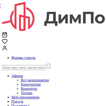
е
Фирмы города
Афиша
Все мероприятия
Кинотеатры
Концерты
Театры
Моб.приложение
Погода
Поддержка