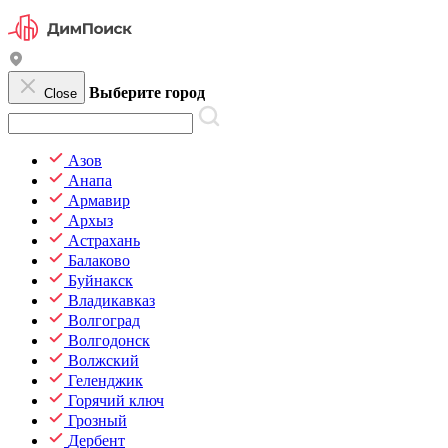
Выберите город
Close
Азов
Анапа
Армавир
Архыз
Астрахань
Балаково
Буйнакск
Владикавказ
Волгоград
Волгодонск
Волжский
Геленджик
Горячий ключ
Грозный
Дербент