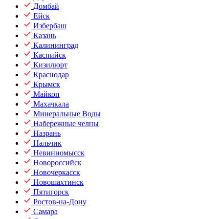
Домбай
Ейск
Избербаш
Казань
Калининград
Каспийск
Кизилюрт
Краснодар
Крымск
Майкоп
Махачкала
Минеральные Воды
Набережные челны
Назрань
Нальчик
Невинномысск
Новороссийск
Новочеркасск
Новошахтинск
Пятигорск
Ростов-на-Дону
Самара