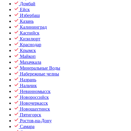
Домбай
Ейск
Избербаш
Казань
Калининград
Каспийск
Кизилюрт
Краснодар
Крымск
Майкоп
Махачкала
Минеральные Воды
Набережные челны
Назрань
Нальчик
Невинномысск
Новороссийск
Новочеркасск
Новошахтинск
Пятигорск
Ростов-на-Дону
Самара