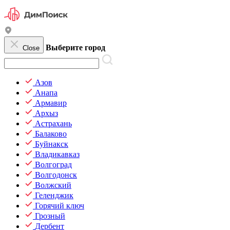
Выберите город
Close
Азов
Анапа
Армавир
Архыз
Астрахань
Балаково
Буйнакск
Владикавказ
Волгоград
Волгодонск
Волжский
Геленджик
Горячий ключ
Грозный
Дербент