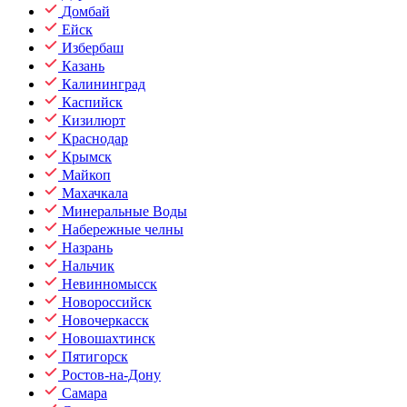
Домбай
Ейск
Избербаш
Казань
Калининград
Каспийск
Кизилюрт
Краснодар
Крымск
Майкоп
Махачкала
Минеральные Воды
Набережные челны
Назрань
Нальчик
Невинномысск
Новороссийск
Новочеркасск
Новошахтинск
Пятигорск
Ростов-на-Дону
Самара