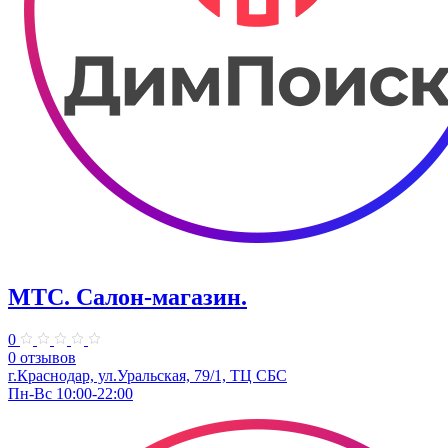
МТС. Салон-магазин.
0
0 отзывов
г.Краснодар, ул.Уральская, 79/1, ТЦ СБС
Пн-Вс 10:00-22:00