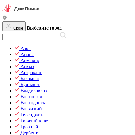
Выберите город
Close
Азов
Анапа
Армавир
Архыз
Астрахань
Балаково
Буйнакск
Владикавказ
Волгоград
Волгодонск
Волжский
Геленджик
Горячий ключ
Грозный
Дербент