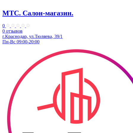
МТС. Салон-магазин.
0
0 отзывов
г.Краснодар, ул.Тюляева, 39/1
Пн-Вс 09:00-20:00