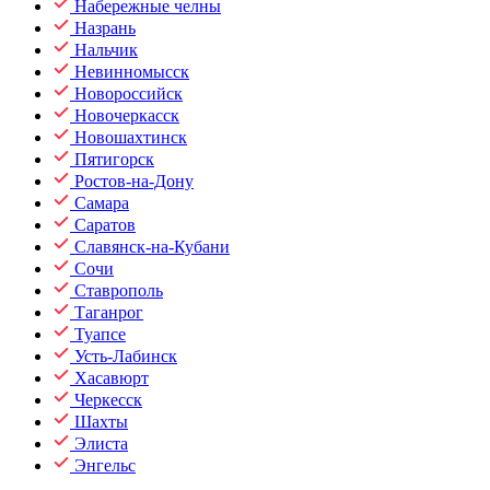
Набережные челны
Назрань
Нальчик
Невинномысск
Новороссийск
Новочеркасск
Новошахтинск
Пятигорск
Ростов-на-Дону
Самара
Саратов
Славянск-на-Кубани
Сочи
Ставрополь
Таганрог
Туапсе
Усть-Лабинск
Хасавюрт
Черкесск
Шахты
Элиста
Энгельс