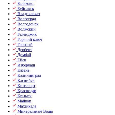
Балаково
Буйнакск
Владикавказ
Волгоград
Волгодонск
Волжский
Геленджик
Горячий ключ
Грозный
Дербент
Домбай
Ейск
Избербаш
Казань
Калининград
Каспийск
Кизилюрт
Краснодар
Крымск
Майкоп
Махачкала
Минеральные Воды