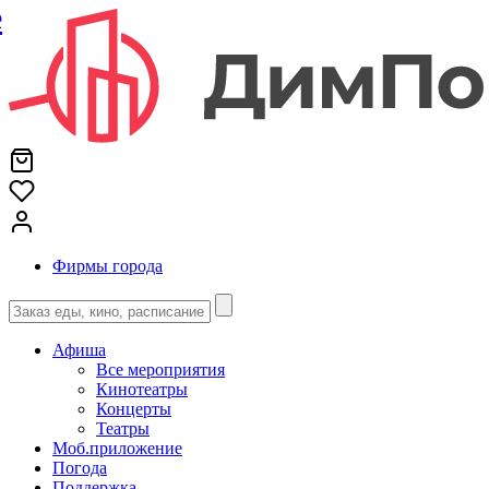
е
Фирмы города
Афиша
Все мероприятия
Кинотеатры
Концерты
Театры
Моб.приложение
Погода
Поддержка