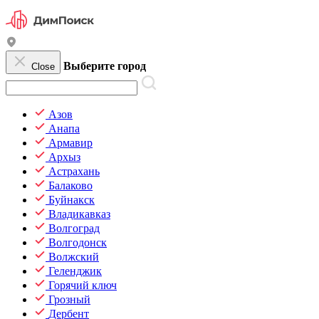
Выберите город
Close
Азов
Анапа
Армавир
Архыз
Астрахань
Балаково
Буйнакск
Владикавказ
Волгоград
Волгодонск
Волжский
Геленджик
Горячий ключ
Грозный
Дербент