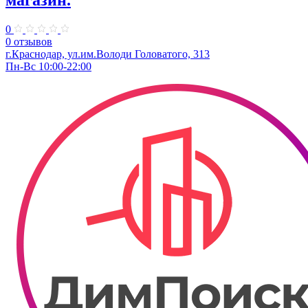
магазин.
0
0 отзывов
г.Краснодар, ул.им.Володи Головатого, 313
Пн-Вс 10:00-22:00