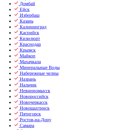
Домбай
Ейск
Избербаш
Казань
Калининград
Каспийск
Кизилюрт
Краснодар
Крымск
Майкоп
Махачкала
Минеральные Воды
Набережные челны
Назрань
Нальчик
Невинномысск
Новороссийск
Новочеркасск
Новошахтинск
Пятигорск
Ростов-на-Дону
Самара