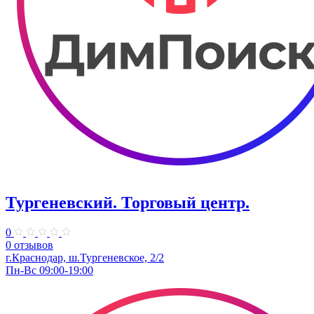
Тургеневский. ​Торговый центр.
0
0 отзывов
г.Краснодар, ш.​Тургеневское, 2/2
Пн-Вс 09:00-19:00