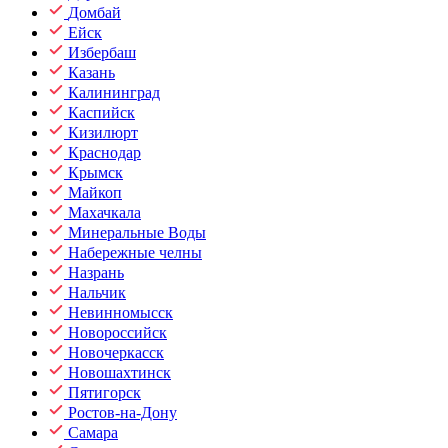
Домбай
Ейск
Избербаш
Казань
Калининград
Каспийск
Кизилюрт
Краснодар
Крымск
Майкоп
Махачкала
Минеральные Воды
Набережные челны
Назрань
Нальчик
Невинномысск
Новороссийск
Новочеркасск
Новошахтинск
Пятигорск
Ростов-на-Дону
Самара