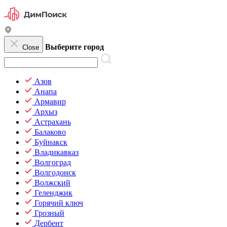
Выберите город
Close
Азов
Анапа
Армавир
Архыз
Астрахань
Балаково
Буйнакск
Владикавказ
Волгоград
Волгодонск
Волжский
Геленджик
Горячий ключ
Грозный
Дербент