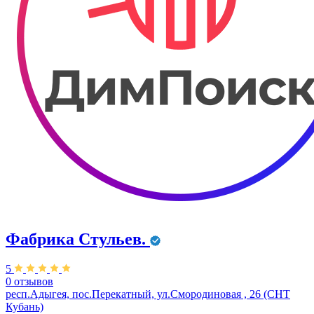
Фабрика Стульев.
5
0 отзывов
респ.Адыгея, пос.Перекатный, ул.Смородиновая , 26 (СНТ
Кубань)