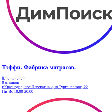
Тэффи. Фабрика матрасов.
0
0 отзывов
г.Краснодар, пос.Перекатный, ш.Тургеневское, 22
Пн-Вс 10:00-20:00