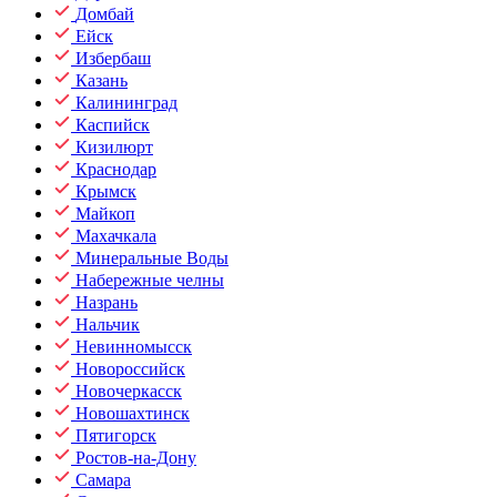
Домбай
Ейск
Избербаш
Казань
Калининград
Каспийск
Кизилюрт
Краснодар
Крымск
Майкоп
Махачкала
Минеральные Воды
Набережные челны
Назрань
Нальчик
Невинномысск
Новороссийск
Новочеркасск
Новошахтинск
Пятигорск
Ростов-на-Дону
Самара