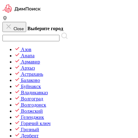
Выберите город
Close
Азов
Анапа
Армавир
Архыз
Астрахань
Балаково
Буйнакск
Владикавказ
Волгоград
Волгодонск
Волжский
Геленджик
Горячий ключ
Грозный
Дербент