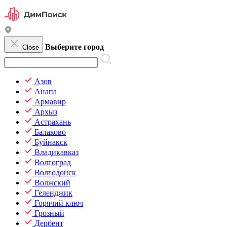
Выберите город
Close
Азов
Анапа
Армавир
Архыз
Астрахань
Балаково
Буйнакск
Владикавказ
Волгоград
Волгодонск
Волжский
Геленджик
Горячий ключ
Грозный
Дербент