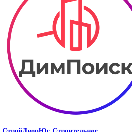
СтройДворЮг. Строительное