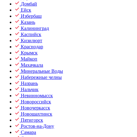
Домбай
Ейск
Избербаш
Казань
Калининград
Каспийск
Кизилюрт
Краснодар
Крымск
Майкоп
Махачкала
Минеральные Воды
Набережные челны
Назрань
Нальчик
Невинномысск
Новороссийск
Новочеркасск
Новошахтинск
Пятигорск
Ростов-на-Дону
Самара