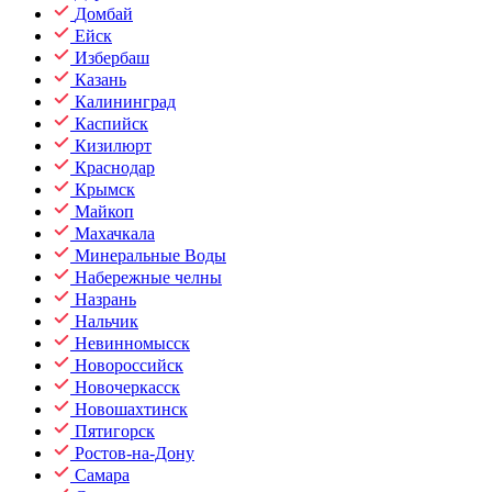
Домбай
Ейск
Избербаш
Казань
Калининград
Каспийск
Кизилюрт
Краснодар
Крымск
Майкоп
Махачкала
Минеральные Воды
Набережные челны
Назрань
Нальчик
Невинномысск
Новороссийск
Новочеркасск
Новошахтинск
Пятигорск
Ростов-на-Дону
Самара