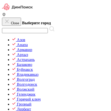
Выберите город
Close
Азов
Анапа
Армавир
Архыз
Астрахань
Балаково
Буйнакск
Владикавказ
Волгоград
Волгодонск
Волжский
Геленджик
Горячий ключ
Грозный
Дербент