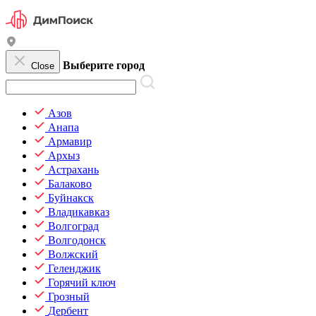
Выберите город
Close
Азов
Анапа
Армавир
Архыз
Астрахань
Балаково
Буйнакск
Владикавказ
Волгоград
Волгодонск
Волжский
Геленджик
Горячий ключ
Грозный
Дербент