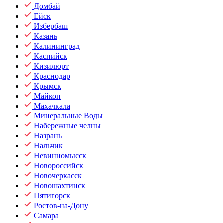
Домбай
Ейск
Избербаш
Казань
Калининград
Каспийск
Кизилюрт
Краснодар
Крымск
Майкоп
Махачкала
Минеральные Воды
Набережные челны
Назрань
Нальчик
Невинномысск
Новороссийск
Новочеркасск
Новошахтинск
Пятигорск
Ростов-на-Дону
Самара