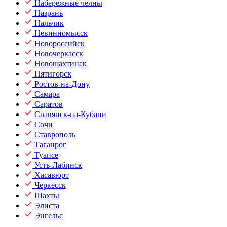
Набережные челны
Назрань
Нальчик
Невинномысск
Новороссийск
Новочеркасск
Новошахтинск
Пятигорск
Ростов-на-Дону
Самара
Саратов
Славянск-на-Кубани
Сочи
Ставрополь
Таганрог
Туапсе
Усть-Лабинск
Хасавюрт
Черкесск
Шахты
Элиста
Энгельс