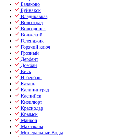
Балаково
Буйнакск
Владикавказ
Волгоград
Волгодонск
Волжский
Геленджик
Горячий ключ
Грозный
Дербент
Домбай
Ейск
Избербаш
Казань
Калининград
Каспийск
Кизилюрт
Краснодар
Крымск
Майкоп
Махачкала
Минеральные Воды