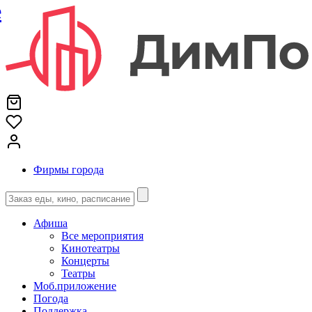
е
Фирмы города
Афиша
Все мероприятия
Кинотеатры
Концерты
Театры
Моб.приложение
Погода
Поддержка