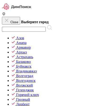
Выберите город
Close
Азов
Анапа
Армавир
Архыз
Астрахань
Балаково
Буйнакск
Владикавказ
Волгоград
Волгодонск
Волжский
Геленджик
Горячий ключ
Грозный
Дербент