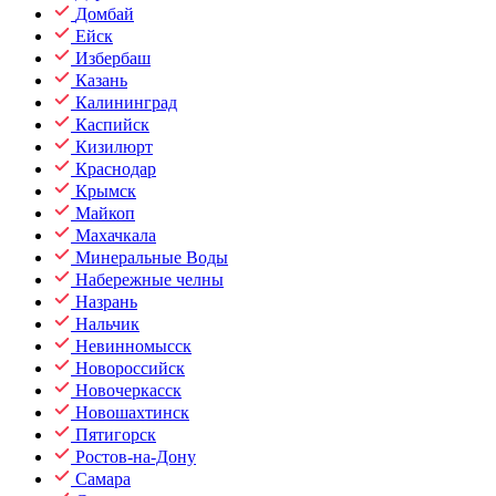
Домбай
Ейск
Избербаш
Казань
Калининград
Каспийск
Кизилюрт
Краснодар
Крымск
Майкоп
Махачкала
Минеральные Воды
Набережные челны
Назрань
Нальчик
Невинномысск
Новороссийск
Новочеркасск
Новошахтинск
Пятигорск
Ростов-на-Дону
Самара