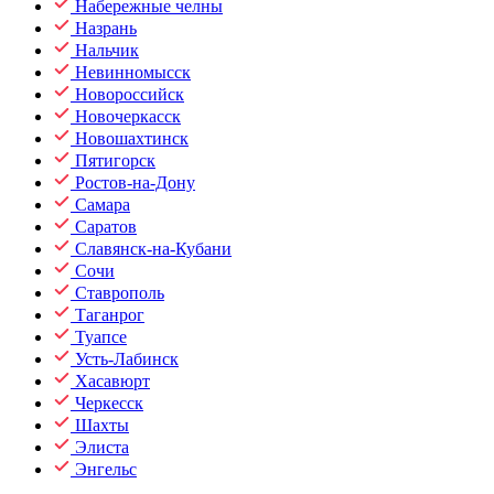
Набережные челны
Назрань
Нальчик
Невинномысск
Новороссийск
Новочеркасск
Новошахтинск
Пятигорск
Ростов-на-Дону
Самара
Саратов
Славянск-на-Кубани
Сочи
Ставрополь
Таганрог
Туапсе
Усть-Лабинск
Хасавюрт
Черкесск
Шахты
Элиста
Энгельс