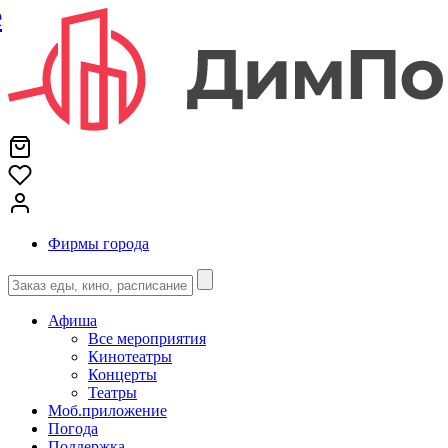
е
Фирмы города
Афиша
Все мероприятия
Кинотеатры
Концерты
Театры
Моб.приложение
Погода
Поддержка