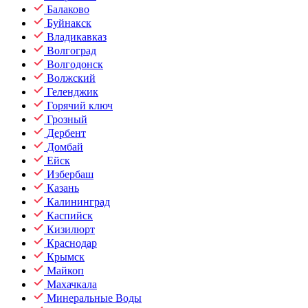
Балаково
Буйнакск
Владикавказ
Волгоград
Волгодонск
Волжский
Геленджик
Горячий ключ
Грозный
Дербент
Домбай
Ейск
Избербаш
Казань
Калининград
Каспийск
Кизилюрт
Краснодар
Крымск
Майкоп
Махачкала
Минеральные Воды